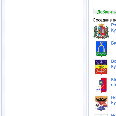
Добавить
Соседние п
Ро
Ку
Ба
Во
Ку
Ка
об
Но
Ку
Но